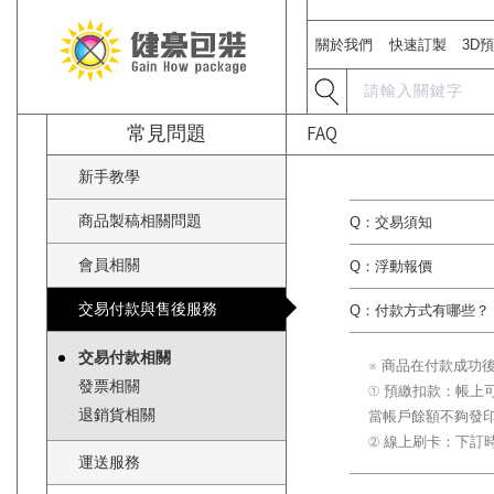
關於我們
快速訂製
3D
常見問題
FAQ
新手教學
商品製稿相關問題
交易須知
會員相關
浮動報價
交易付款與售後服務
付款方式有哪些？
交易付款相關
※ 商品在付款成功
發票相關
① 預繳扣款：帳上
退銷貨相關
當帳戶餘額不夠發
② 線上刷卡：下訂
運送服務